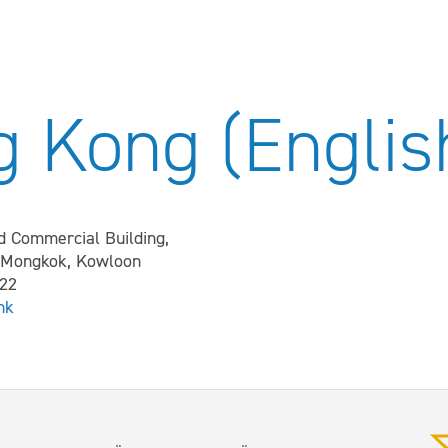
 Kong (Englis
 Commercial Building,
, Mongkok, Kowloon
822
hk