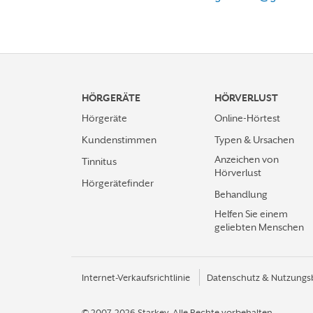
HÖRGERÄTE
HÖRVERLUST
Hörgeräte
Online-Hörtest
Kundenstimmen
Typen & Ursachen
Anzeichen von
Tinnitus
Hörverlust
Hörgerätefinder
Behandlung
Helfen Sie einem
geliebten Menschen
Internet-Verkaufsrichtlinie
Datenschutz & Nutzungs
© 2007-2026 Starkey.
Alle Rechte vorbehalten.