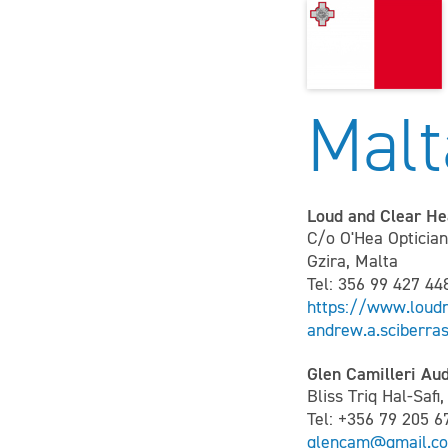
Malt
Loud and Clear He
C/o O'Hea Optician
Gzira, Malta
Tel: 356 99 427 44
https://www.loudn
andrew.a.sciberr
Glen Camilleri Au
Bliss Triq Hal-Safi
Tel: +356 79 205 6
glencam@gmail.c