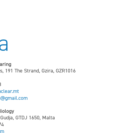
a
aring
s, 191 The Strand, Gzira, GZR1016
8
clear.mt
as@gmail.com
diology
, Gudja, GTDJ 1650, Malta
74
om